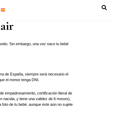
SH
OF
air
CO
mundo. Sin embargo, una vez nace tu bebé
uera de España, siempre será necesario el
que el menor tenga DNI.
 de empadronamiento, certificación literal de
én nacida, y tiene una validez de 6 meses),
a foto de tu bebé, aunque éste aún no sujete