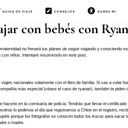
GUÍAS DE VIAJE
CONSEJOS
SOBRE MÍ
ajar con bebés con Ryan
a maternidad no frenará tus planes de seguir viajando y conociendo 
con niños. Intentaré resumiroslo en este post.
iajes nacionales solamente con el libro de familia. Si vas a volar f
ompañía más especial (véase el caso de ryanair), también te piden 
 hacerlo en la comisaría de policía. Tendrás que llevar el certificado
osotros lo pedimos el día que registramos a Chloe en el registro, reci
cupéis porque los fotógrafos se conocen todos los trucos para sacar l
adre o madre.