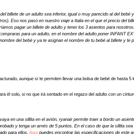
el billete de un adulto sea inferior, igual o muy parecido al del bebé y
os). Eso nos pasó en nuestro viaje a Italia en el que el precio del bill
ríamos pagar un billete de adulto y tener los 3 asientos para nosotro
lo compraras para un adulto, en el nombre del adulto poner INFANT 
 nombre del bebé y ya te asignan el nombre de tu bebé al billete y te 
facturado, aunque sí te permiten llevar una bolsa de bebé de hasta 
ra él solo, si no que irá sentado en el regazo del adulto con un cint
vaya en una sillita en el avión, ryanair permite traer a bordo un asie
obado y tenga un arnés de 5 puntos. En el caso de que la sillita se
ado para ellos.
Aquí
puedes encontrar las especificaciones de este as