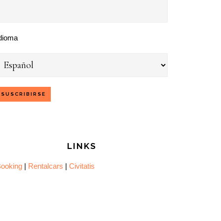
dioma
LINKS
ooking
|
Rentalcars
|
Civitatis