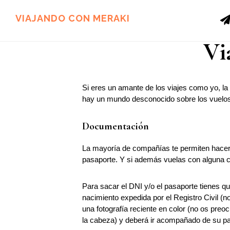
Ir
Ir
al
al
VIAJANDO CON MERAKI
contenido
pie
principal
de
Vi
página
Si eres un amante de los viajes como yo, l
hay un mundo desconocido sobre los vuelos 
Documentación
La mayoría de compañías te permiten hacer v
pasaporte. Y si además vuelas con alguna c
Para sacar el DNI y/o el pasaporte tienes que
nacimiento expedida por el Registro Civil (n
una fotografía reciente en color (no os preo
la cabeza) y deberá ir acompañado de su p