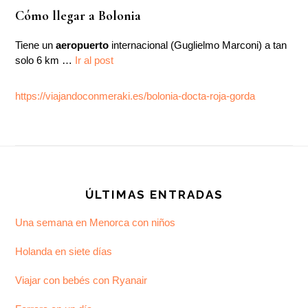
Cómo llegar a Bolonia
Tiene un
aeropuerto
internacional (Guglielmo Marconi) a tan
solo 6 km …
Ir al post
https://viajandoconmeraki.es/bolonia-docta-roja-gorda
Footer
ÚLTIMAS ENTRADAS
Una semana en Menorca con niños
Holanda en siete días
Viajar con bebés con Ryanair