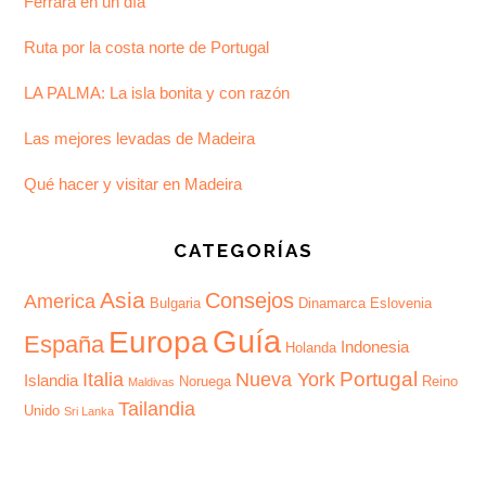
Ferrara en un día
Ruta por la costa norte de Portugal
LA PALMA: La isla bonita y con razón
Las mejores levadas de Madeira
Qué hacer y visitar en Madeira
CATEGORÍAS
Asia
Consejos
America
Bulgaria
Dinamarca
Eslovenia
Guía
Europa
España
Indonesia
Holanda
Portugal
Italia
Nueva York
Islandia
Noruega
Reino
Maldivas
Tailandia
Unido
Sri Lanka