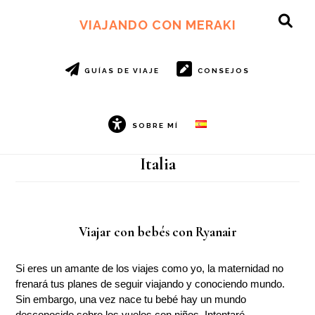
Ir
Ir
al
al
VIAJANDO CON MERAKI
SH
contenido
pie
OF
principal
de
CO
página
GUÍAS DE VIAJE
CONSEJOS
SOBRE MÍ
Italia
Viajar con bebés con Ryanair
Si eres un amante de los viajes como yo, la maternidad no
frenará tus planes de seguir viajando y conociendo mundo.
Sin embargo, una vez nace tu bebé hay un mundo
desconocido sobre los vuelos con niños. Intentaré