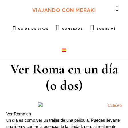
Ir
Ir
al
al
VIAJANDO CON MERAKI
SH
contenido
pie
OF
principal
de
CO
página
GUÍAS DE VIAJE
CONSEJOS
SOBRE MÍ
Ver Roma en un día
(o dos)
Ver Roma en
un día es como ver un tráiler de una película. Puedes llevarte
una idea y captar la esencia de la ciudad, pero si realmente