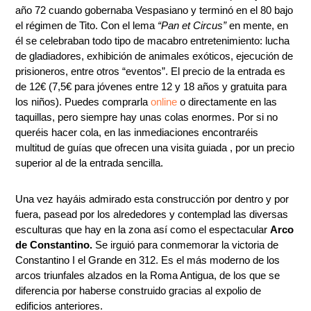
año 72 cuando gobernaba Vespasiano y terminó en el 80 bajo
el régimen de Tito. Con el lema
“Pan et Circus”
en mente, en
él se celebraban todo tipo de macabro entretenimiento: lucha
de gladiadores, exhibición de animales exóticos, ejecución de
prisioneros, entre otros “eventos”. El precio de la entrada es
de 12€ (7,5€ para jóvenes entre 12 y 18 años y gratuita para
los niños). Puedes comprarla
online
o directamente en las
taquillas, pero siempre hay unas colas enormes. Por si no
queréis hacer cola, en las inmediaciones encontraréis
multitud de guías que ofrecen una visita guiada , por un precio
superior al de la entrada sencilla.
Una vez hayáis admirado esta construcción por dentro y por
fuera, pasead por los alrededores y contemplad las diversas
esculturas que hay en la zona así como el espectacular
Arco
de Constantino.
Se irguió para conmemorar la victoria de
Constantino I el Grande en 312. Es el más moderno de los
arcos triunfales alzados en la Roma Antigua, de los que se
diferencia por haberse construido gracias al expolio de
edificios anteriores.