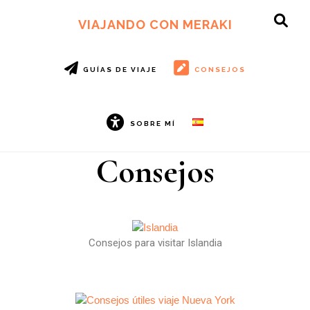
Ir
Ir
al
al
VIAJANDO CON MERAKI
contenido
pie
principal
de
página
GUÍAS DE VIAJE
CONSEJOS
SOBRE MÍ
Consejos
Consejos para visitar Islandia