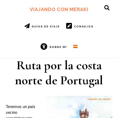
Ir
Ir
al
al
VIAJANDO CON MERAKI
SH
contenido
pie
OF
principal
de
CO
página
GUÍAS DE VIAJE
CONSEJOS
SOBRE MÍ
Ruta por la costa
norte de Portugal
Tenemos un país
vecino