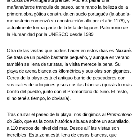
la costa de Portugal sorprende. Podréis pasar una
mañana/tarde tranquila de paseo, admirando la belleza de la
primera obra gótica construida en suelo portugués (la abadía-
monasterio comenzó su construcción allá por el año 1178), y
actualmente forma parte de la lista de lugares Patrimonio de
la Humanidad por la UNESCO desde 1989.
Otra de las visitas que podéis hacer en estos días es
Nazaré
.
Se trata de un pueblo bastante pequeño, y aunque en verano
también se llena de turistas, la visita merece la pena. Su
playa de arena blanca es kilométrica y sus olas son gigantes.
Cerca de la playa está el antiguo barrio de pescadores con
sus calles de adoquines y sus casitas blancas (quizás lo más
bonito del pueblo, junto con el Promontorio do Sirio. El resto,
si no tenéis tiempo, lo obviaría).
Tras cruzar el paseo de la playa, nos dirigimos al
Promontorio
do Sitio
, que es la zona histórica situada sobre un acantilado,
a 110 metros del nivel del mar. Desde allí las vistas son
increíbles. Esta zona está llena de casas blancas, que