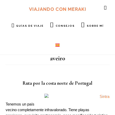
Ir
Ir
al
al
VIAJANDO CON MERAKI
SH
contenido
pie
OF
principal
de
CO
página
GUÍAS DE VIAJE
CONSEJOS
SOBRE MÍ
aveiro
Ruta por la costa norte de Portugal
Tenemos un país
vecino completamente infravalorado. Tiene playas