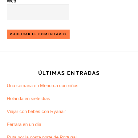
Web
Footer
ÚLTIMAS ENTRADAS
Una semana en Menorca con niños
Holanda en siete días
Viajar con bebés con Ryanair
Ferrara en un día
Ruta por la costa norte de Portugal