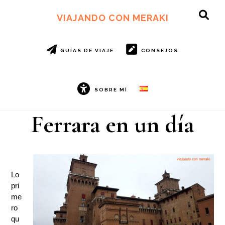
Ir
Ir
al
al
VIAJANDO CON MERAKI
SH
contenido
pie
OF
principal
de
CO
página
GUÍAS DE VIAJE
CONSEJOS
SOBRE MÍ
Ferrara en un día
Lo
pri
me
ro
qu