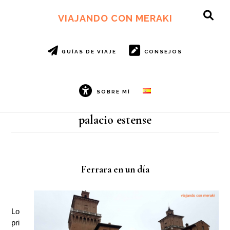
Ir
Ir
al
al
VIAJANDO CON MERAKI
SH
contenido
pie
OF
principal
de
CO
página
GUÍAS DE VIAJE
CONSEJOS
SOBRE MÍ
palacio estense
Ferrara en un día
Lo
pri