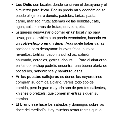
Los Delis
son locales donde se sirven el desayuno y el
almuerzo para llevar. Por un precio muy económico se
puede elegir entre donuts, pasteles, tartas, pasta,
carne, marisco, fruta; además de las bebidas, café,
agua, cola, zumos de frutas, cerveza, etc.
Si queréis desayunar o comer en un local y no para
llevar, pero también a un precio económico, hacedlo en
un
coffe-shop
o en un
diner
.
Aquí suele haber varias
opciones para desayunar: huevos fritos, huevos
revueltos, tortillas, bacon, salchichas, salmón
ahumado, cereales, gofres, donuts … Para el almuerzo
en los coffe-shop podréis encontrar una buena oferta de
bocadillos, sandwiches y hamburguesas.
En los
puestos callejeros
es donde los neyorquinos
compran su comida a diario. Veréis todo tipo de
comida, pero la gran mayoría son de perritos calientes,
knishes o pretzels, que comen mientras siguen su
camino.
El brunch
se hace los sábados y domingos sobre las
doce del mediodía. Hay muchos restaurantes que lo