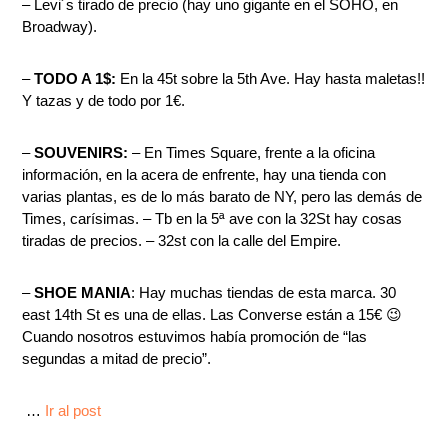
– Levi´s tirado de precio (hay uno gigante en el SOHO, en
Broadway).
–
TODO A 1$:
En la 45t sobre la 5th Ave. Hay hasta maletas!!
Y tazas y de todo por 1€.
–
SOUVENIRS:
– En Times Square, frente a la oficina
información, en la acera de enfrente, hay una tienda con
varias plantas, es de lo más barato de NY, pero las demás de
Times, carísimas. – Tb en la 5ª ave con la 32St hay cosas
tiradas de precios. – 32st con la calle del Empire.
–
SHOE MANIA
: Hay muchas tiendas de esta marca. 30
east 14th St es una de ellas. Las Converse están a 15€ 😉
Cuando nosotros estuvimos había promoción de “las
segundas a mitad de precio”.
…
Ir al post