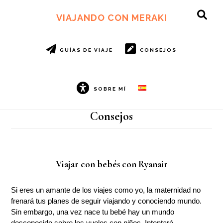
Ir
Ir
al
al
VIAJANDO CON MERAKI
SH
contenido
pie
OF
principal
de
CO
página
GUÍAS DE VIAJE
CONSEJOS
SOBRE MÍ
Consejos
Viajar con bebés con Ryanair
Si eres un amante de los viajes como yo, la maternidad no
frenará tus planes de seguir viajando y conociendo mundo.
Sin embargo, una vez nace tu bebé hay un mundo
desconocido sobre los vuelos con niños. Intentaré