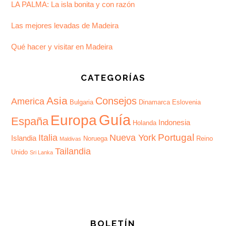
LA PALMA: La isla bonita y con razón
Las mejores levadas de Madeira
Qué hacer y visitar en Madeira
CATEGORÍAS
Asia
Consejos
America
Bulgaria
Dinamarca
Eslovenia
Guía
Europa
España
Indonesia
Holanda
Portugal
Italia
Nueva York
Islandia
Noruega
Reino
Maldivas
Tailandia
Unido
Sri Lanka
BOLETÍN