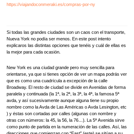
https://viajandoconmeraki.es/compras-por-ny
Si todas las grandes ciudades son un caos con el transporte,
Nueva York no podía ser menos. En este post intento
explicaros las distintas opciones que tenéis y cuál de ellas es
la mejor para cada ocasión.
New York es una ciudad grande pero muy sencilla para
orientarse, ya que si tienes opción de ver un mapa podrás ver
que es como una cuadrícula a excepción de la calle
Broadway. El resto de ciudad se divide en Avenidas de forma
paralela y continuada (la 1ª, la 2ª, la 3ª, la 4ª, la famosa 5ª
avda, y así sucesivamente aunque alguna tiene su propio
nombre como la Avda de Las Américas o Avda Lesington, etc
) y éstas son cortadas por calles (algunas con nombre y
otras con números: la 45, la 56, la 76…). La 5ª Avenida sirve
como punto de partida en la numeración de las calles. Así, las
direcciones que comienzan con “East” (este) se sitúan a su