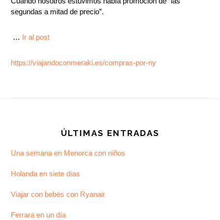
Cuando nosotros estuvimos había promoción de “las
segundas a mitad de precio”.
…
Ir al post
https://viajandoconmeraki.es/compras-por-ny
Footer
ÚLTIMAS ENTRADAS
Una semana en Menorca con niños
Holanda en siete días
Viajar con bebés con Ryanair
Ferrara en un día