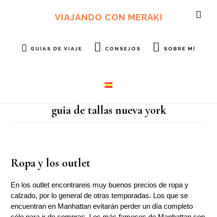
Ir
Ir
al
al
VIAJANDO CON MERAKI
SH
contenido
pie
OF
principal
de
CO
página
GUÍAS DE VIAJE
CONSEJOS
SOBRE MÍ
guia de tallas nueva york
Ropa y los outlet
En los outlet encontrareis muy buenos precios de ropa y
calzado, por lo general de otras temporadas. Los que se
encuentran en Manhattan evitarán perder un día completo
sólo para ir de compras. Los más famosos de Manhattan son