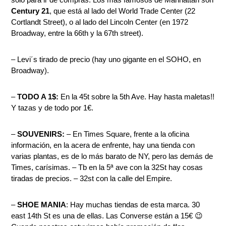
Century 21
, que está al lado del World Trade Center (22
Cortlandt Street), o al lado del Lincoln Center (en 1972
Broadway, entre la 66th y la 67th street).
– Levi´s tirado de precio (hay uno gigante en el SOHO, en
Broadway).
–
TODO A 1$:
En la 45t sobre la 5th Ave. Hay hasta maletas!!
Y tazas y de todo por 1€.
–
SOUVENIRS:
– En Times Square, frente a la oficina
información, en la acera de enfrente, hay una tienda con
varias plantas, es de lo más barato de NY, pero las demás de
Times, carísimas. – Tb en la 5ª ave con la 32St hay cosas
tiradas de precios. – 32st con la calle del Empire.
–
SHOE MANIA
: Hay muchas tiendas de esta marca. 30
east 14th St es una de ellas. Las Converse están a 15€ 😉