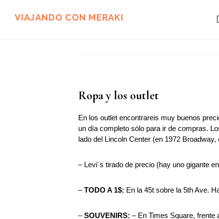
Ir
Ir
al
al
VIAJANDO CON MERAKI
contenido
pie
principal
de
página
Ropa y los outlet
En los outlet encontrareis muy buenos preci
un día completo sólo para ir de compras.
lado del Lincoln Center (en 1972 Broadway, en
– Levi´s tirado de precio (hay uno gigante 
–
TODO A 1$:
En la 45t sobre la 5th Ave. H
–
SOUVENIRS:
– En Times Square, frente a 