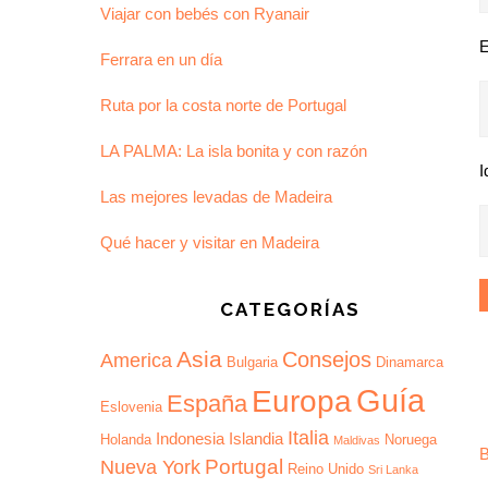
Viajar con bebés con Ryanair
E
Ferrara en un día
Ruta por la costa norte de Portugal
LA PALMA: La isla bonita y con razón
I
Las mejores levadas de Madeira
Qué hacer y visitar en Madeira
CATEGORÍAS
Asia
Consejos
America
Bulgaria
Dinamarca
Guía
Europa
España
Eslovenia
Italia
Indonesia
Islandia
Holanda
Noruega
Maldivas
B
Portugal
Nueva York
Reino Unido
Sri Lanka