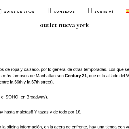
GUÍAS DE VIAJE
CONSEJOS
SOBRE MÍ
outlet nueva york
os de ropa y calzado, por lo general de otras temporadas. Los que s
 Los más famosos de Manhattan son
Century 21
, que está al lado del 
tre la 66th y la 67th street).
en el SOHO, en Broadway).
ay hasta maletas!! Y tazas y de todo por 1€.
la oficina información, en la acera de enfrente, hay una tienda con v