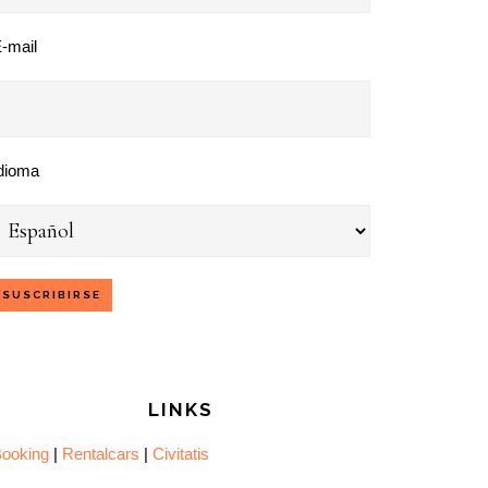
-mail
dioma
LINKS
ooking
|
Rentalcars
|
Civitatis