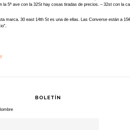
la 5ª ave con la 32St hay cosas tiradas de precios. – 32st con la ca
ta marca. 30 east 14th St es una de ellas. Las Converse están a 1
io”.
ny
BOLETÍN
Nombre