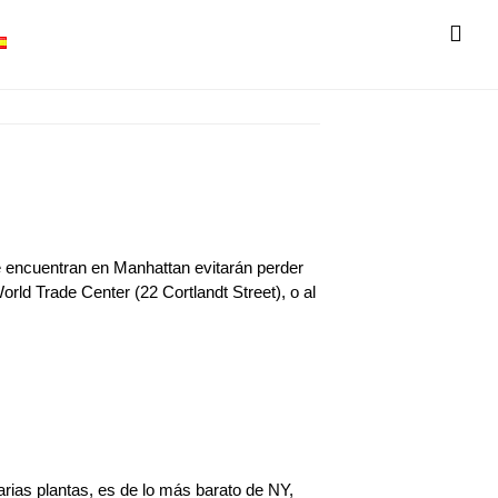
SH
OF
CO
e encuentran en Manhattan evitarán perder
World Trade Center (22 Cortlandt Street), o al
arias plantas, es de lo más barato de NY,