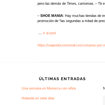
pero las demás de Times, carísimas. – Tb en 
–
SHOE MANIA
: Hay muchas tiendas de es
promoción de “las segundas a mitad de prec
…
Ir al post
https://viajandoconmeraki.es/compras-por-
Footer
ÚLTIMAS ENTRADAS
Una semana en Menorca con niños
Holanda en siete días