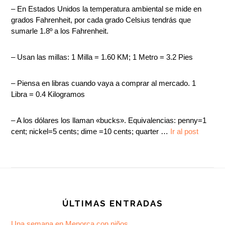
– En Estados Unidos la temperatura ambiental se mide en
grados Fahrenheit, por cada grado Celsius tendrás que
sumarle 1.8º a los Fahrenheit.
– Usan las millas: 1 Milla = 1.60 KM; 1 Metro = 3.2 Pies
– Piensa en libras cuando vaya a comprar al mercado. 1
Libra = 0.4 Kilogramos
– A los dólares los llaman «bucks». Equivalencias: penny=1
cent; nickel=5 cents; dime =10 cents; quarter …
Ir al post
Footer
ÚLTIMAS ENTRADAS
Una semana en Menorca con niños