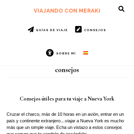
Ir
Ir
al
al
VIAJANDO CON MERAKI
SH
contenido
pie
OF
principal
de
CO
página
GUÍAS DE VIAJE
CONSEJOS
SOBRE MÍ
consejos
Consejos útiles para tu viaje a Nueva York
Cruzar el charco, más de 10 horas en un avión, entrar en un
país y continente extranjero…viajar a Nueva York es mucho
más que un simple viaje. Echa un vistazo a estos consejos
que seguro que te vendrán de escándalo: