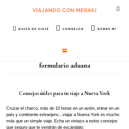
Ir
Ir
al
al
VIAJANDO CON MERAKI
SH
contenido
pie
OF
principal
de
CO
página
GUÍAS DE VIAJE
CONSEJOS
SOBRE MÍ
formulario aduana
Consejos útiles para tu viaje a Nueva York
Cruzar el charco, más de 10 horas en un avión, entrar en un
país y continente extranjero…viajar a Nueva York es mucho
más que un simple viaje. Echa un vistazo a estos consejos
que seguro que te vendrán de escándalo: