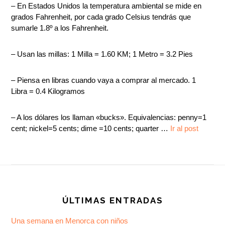
– En Estados Unidos la temperatura ambiental se mide en
grados Fahrenheit, por cada grado Celsius tendrás que
sumarle 1.8º a los Fahrenheit.
– Usan las millas: 1 Milla = 1.60 KM; 1 Metro = 3.2 Pies
– Piensa en libras cuando vaya a comprar al mercado. 1
Libra = 0.4 Kilogramos
– A los dólares los llaman «bucks». Equivalencias: penny=1
cent; nickel=5 cents; dime =10 cents; quarter …
Ir al post
Footer
ÚLTIMAS ENTRADAS
Una semana en Menorca con niños