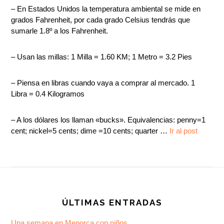
– En Estados Unidos la temperatura ambiental se mide en
grados Fahrenheit, por cada grado Celsius tendrás que
sumarle 1.8º a los Fahrenheit.
– Usan las millas: 1 Milla = 1.60 KM; 1 Metro = 3.2 Pies
– Piensa en libras cuando vaya a comprar al mercado. 1
Libra = 0.4 Kilogramos
– A los dólares los llaman «bucks». Equivalencias: penny=1
cent; nickel=5 cents; dime =10 cents; quarter …
Ir al post
Footer
ÚLTIMAS ENTRADAS
Una semana en Menorca con niños