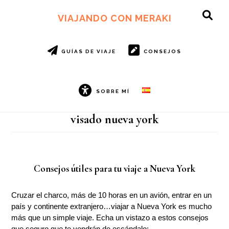
Ir
Ir
al
al
VIAJANDO CON MERAKI
SH
contenido
pie
OF
principal
de
CO
página
GUÍAS DE VIAJE
CONSEJOS
SOBRE MÍ
visado nueva york
Consejos útiles para tu viaje a Nueva York
Cruzar el charco, más de 10 horas en un avión, entrar en un
país y continente extranjero…viajar a Nueva York es mucho
más que un simple viaje. Echa un vistazo a estos consejos
que seguro que te vendrán de escándalo: