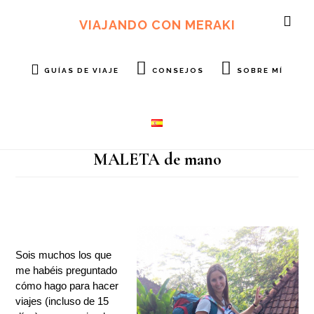
Ir
Ir
al
al
VIAJANDO CON MERAKI
SH
contenido
pie
OF
principal
de
CO
página
GUÍAS DE VIAJE
CONSEJOS
SOBRE MÍ
MALETA de mano
Sois muchos los que
me habéis preguntado
cómo hago para hacer
viajes (incluso de 15