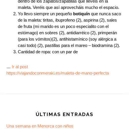
dentro de los zapatos/zapatillas que llevéis en la
maleta. Veréis que así aprovecháis mucho el espacio.
Yo llevo siempre un pequeño
botiquín
que nunca saco
de la maleta: tiritas, ibuprofeno (2), aspirina (2), sales
de fruta (mi marido es un poco especialito con el
estómago) en sobres (2), antidiarréico (2), primperán
(para los vómitos)(2), antihistamínico (soy alérgica a
casi todo) (2), pastillas para el mareo – biodramina (2).
Cantidad de ropa: con un par de
…
Ir al post
https://viajandoconmeraki.es/maleta-de-mano-perfecta
Footer
ÚLTIMAS ENTRADAS
Una semana en Menorca con niños