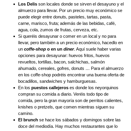
Los Delis
son locales donde se sirven el desayuno y el
almuerzo para llevar. Por un precio muy económico se
puede elegir entre donuts, pasteles, tartas, pasta,
carne, marisco, fruta; además de las bebidas, café,
agua, cola, zumos de frutas, cerveza, etc.
Si queréis desayunar o comer en un local y no para
llevar, pero también a un precio económico, hacedlo en
un
coffe-shop
o en un
diner
.
Aquí suele haber varias
opciones para desayunar: huevos fritos, huevos
revueltos, tortillas, bacon, salchichas, salmón
ahumado, cereales, gofres, donuts … Para el almuerzo
en los coffe-shop podréis encontrar una buena oferta de
bocadillos, sandwiches y hamburguesas.
En los
puestos callejeros
es donde los neyorquinos
compran su comida a diario. Veréis todo tipo de
comida, pero la gran mayoría son de perritos calientes,
knishes o pretzels, que comen mientras siguen su
camino.
El brunch
se hace los sábados y domingos sobre las
doce del mediodía. Hay muchos restaurantes que lo