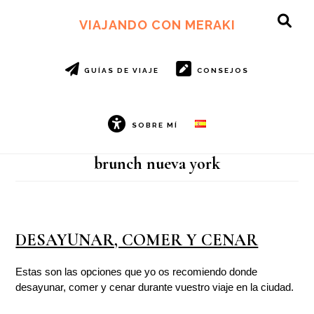
Ir
Ir
al
al
VIAJANDO CON MERAKI
SH
contenido
pie
OF
principal
de
CO
página
GUÍAS DE VIAJE
CONSEJOS
SOBRE MÍ
brunch nueva york
DESAYUNAR, COMER Y CENAR
Estas son las opciones que yo os recomiendo donde
desayunar, comer y cenar durante vuestro viaje en la ciudad.