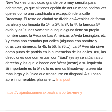
New York es una ciudad grande pero muy sencilla para
orientarse, ya que si tienes opción de ver un mapa podrás ver
que es como una cuadrícula a excepción de la calle
Broadway. El resto de ciudad se divide en Avenidas de forma
paralela y continuada (la 1ª, la 2ª, la 3ª, la 4ª, la famosa 5ª
avda, y así sucesivamente aunque alguna tiene su propio
nombre como la Avda de Las Américas o Avda Lesington, etc
) y éstas son cortadas por calles (algunas con nombre y
otras con números: la 45, la 56, la 76…). La 5ª Avenida sirve
como punto de partida en la numeración de las calles. Así, las
direcciones que comienzan con “East” (este) se sitúan a su
derecha y las que lo hacen con West (oeste) a su izquierda.
Si importante es la 5ª no lo es menos Broadway, la avenida
más larga y la única que transcurre en diagonal. A su paso
abre innumerables plazas e …
Ir al post
https://viajandoconmeraki.es/transportes-en-ny