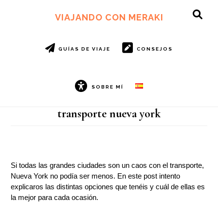
Ir
Ir
al
al
VIAJANDO CON MERAKI
SH
contenido
pie
OF
principal
de
CO
página
GUÍAS DE VIAJE
CONSEJOS
SOBRE MÍ
transporte nueva york
Si todas las grandes ciudades son un caos con el transporte,
Nueva York no podía ser menos. En este post intento
explicaros las distintas opciones que tenéis y cuál de ellas es
la mejor para cada ocasión.