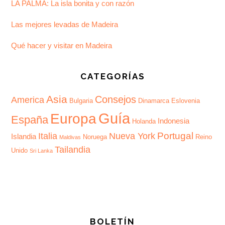
LA PALMA: La isla bonita y con razón
Las mejores levadas de Madeira
Qué hacer y visitar en Madeira
CATEGORÍAS
Asia
Consejos
America
Bulgaria
Dinamarca
Eslovenia
Guía
Europa
España
Indonesia
Holanda
Portugal
Italia
Nueva York
Islandia
Noruega
Reino
Maldivas
Tailandia
Unido
Sri Lanka
BOLETÍN