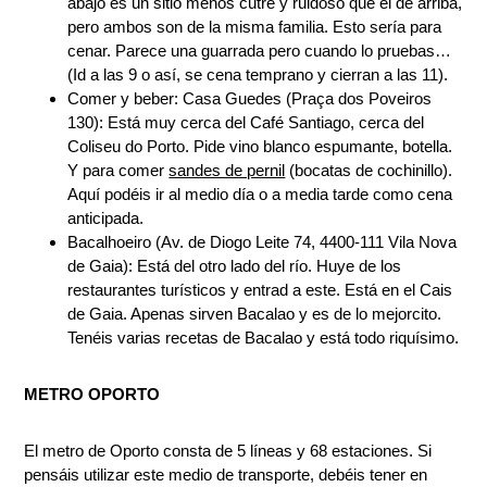
abajo es un sitio menos cutre y ruidoso que el de arriba,
pero ambos son de la misma familia. Esto sería para
cenar. Parece una guarrada pero cuando lo pruebas…
(Id a las 9 o así, se cena temprano y cierran a las 11).
Comer y beber: Casa Guedes (Praça dos Poveiros
130): Está muy cerca del Café Santiago, cerca del
Coliseu do Porto. Pide vino blanco espumante, botella.
Y para comer
sandes de pernil
(bocatas de cochinillo).
Aquí podéis ir al medio día o a media tarde como cena
anticipada.
Bacalhoeiro (Av. de Diogo Leite 74, 4400-111 Vila Nova
de Gaia): Está del otro lado del río. Huye de los
restaurantes turísticos y entrad a este. Está en el Cais
de Gaia. Apenas sirven Bacalao y es de lo mejorcito.
Tenéis varias recetas de Bacalao y está todo riquísimo.
METRO OPORTO
El metro de Oporto consta de 5 líneas y 68 estaciones. Si
pensáis utilizar este medio de transporte, debéis tener en