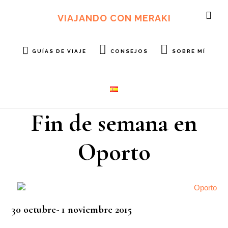
Ir
Ir
al
al
VIAJANDO CON MERAKI
SH
contenido
pie
OF
principal
de
CO
página
GUÍAS DE VIAJE
CONSEJOS
SOBRE MÍ
Fin de semana en
Oporto
30 octubre- 1 noviembre 2015