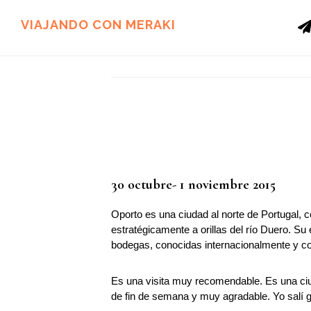
Ir
Ir
al
al
VIAJANDO CON MERAKI
contenido
pie
principal
de
página
30 octubre- 1 noviembre 2015
Oporto es una ciudad al norte de Portugal, ce
estratégicamente a orillas del río Duero. 
bodegas, conocidas internacionalmente y con 
Es una visita muy recomendable. Es una ciu
de fin de semana y muy agradable. Yo salí 