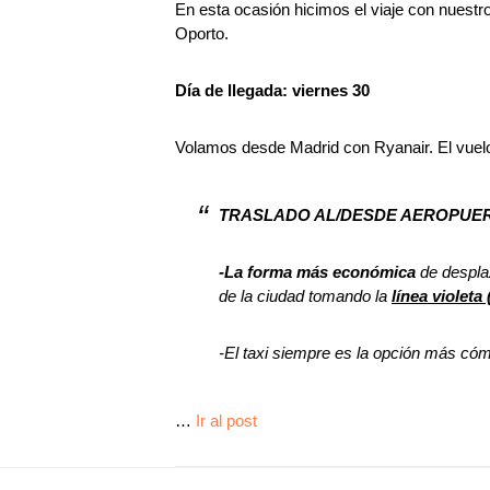
En esta ocasión hicimos el viaje con nuest
Oporto.
Día de llegada: viernes 30
Volamos desde Madrid con Ryanair. El vuelo
TRASLADO AL/DESDE AEROPUE
-La forma más económica
de desplaz
de la ciudad tomando la
línea violeta 
-El taxi siempre es la opción más cóm
…
Ir al post
Footer