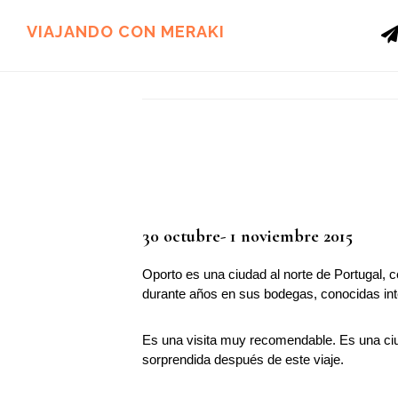
Ir
Ir
al
al
VIAJANDO CON MERAKI
contenido
pie
principal
de
página
30 octubre- 1 noviembre 2015
Oporto es una ciudad al norte de Portugal, c
durante años en sus bodegas, conocidas inte
Es una visita muy recomendable. Es una ciu
sorprendida después de este viaje.