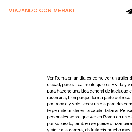
Ir
Ir
al
al
VIAJANDO CON MERAKI
contenido
pie
principal
de
página
Ver Roma en un día es como ver un tráiler de
ciudad, pero si realmente quieres vivirla y v
para hacerte una idea general de la ciudad 
recorrerla, bien porque forma parte del reco
por trabajo y solo tienes un día para desco
te permite un día en la capital italiana. Pe
personales sobre qué ver en Roma en un día
por supuesto, también se puede utilizar pa
y sin ir a la carrera, disfrutaréis mucho más