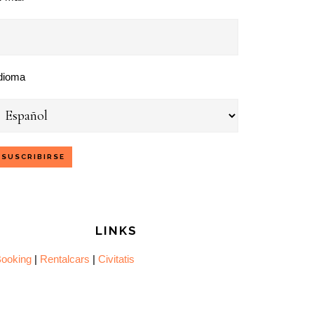
dioma
LINKS
ooking
|
Rentalcars
|
Civitatis