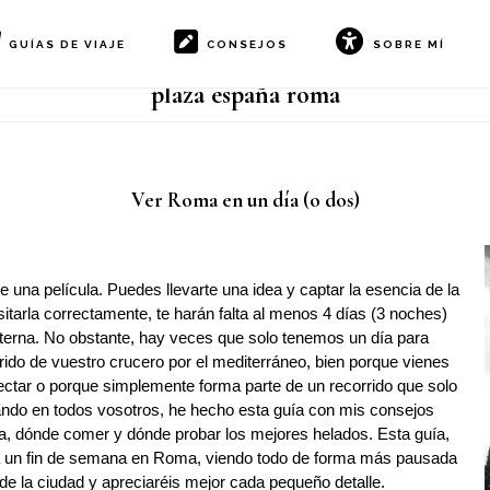
GUÍAS DE VIAJE
CONSEJOS
SOBRE MÍ
plaza españa roma
Ver Roma en un día (o dos)
 una película. Puedes llevarte una idea y captar la esencia de la
isitarla correctamente, te harán falta al menos 4 días (3 noches)
eterna. No obstante, hay veces que solo tenemos un día para
rrido de vuestro crucero por el mediterráneo, bien porque vienes
nectar o porque simplemente forma parte de un recorrido que solo
nsando en todos vosotros, he hecho esta guía con mis consejos
, dónde comer y dónde probar los mejores helados. Esta guía,
ra un fin de semana en Roma, viendo todo de forma más pausada
 de la ciudad y apreciaréis mejor cada pequeño detalle.