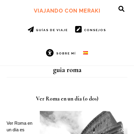
Ir
Ir
al
al
VIAJANDO CON MERAKI
SH
contenido
pie
OF
principal
de
CO
página
GUÍAS DE VIAJE
CONSEJOS
SOBRE MÍ
guia roma
Ver Roma en un día (o dos)
Ver Roma en
un día es