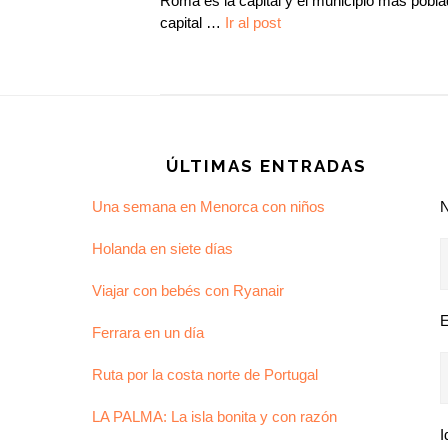
Roma es la capital y el municipio más pobla
capital
…
Ir al post
Footer
ÚLTIMAS ENTRADAS
Una semana en Menorca con niños
Holanda en siete días
Viajar con bebés con Ryanair
E
Ferrara en un día
Ruta por la costa norte de Portugal
LA PALMA: La isla bonita y con razón
I