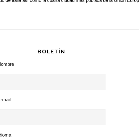
do de Italia así como la cuarta ciudad más poblada de la Unión Euro
BOLETÍN
Nombre
-mail
dioma