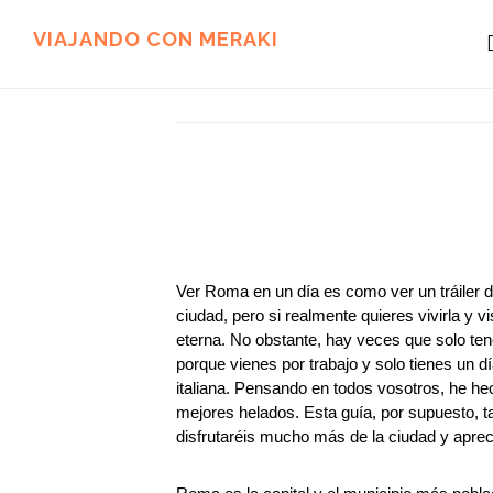
Ir
Ir
al
al
VIAJANDO CON MERAKI
contenido
pie
principal
de
página
Ver Roma en un día es como ver un tráiler de
ciudad, pero si realmente quieres vivirla y v
eterna. No obstante, hay veces que solo tene
porque vienes por trabajo y solo tienes un d
italiana. Pensando en todos vosotros, he h
mejores helados. Esta guía, por supuesto, t
disfrutaréis mucho más de la ciudad y aprec