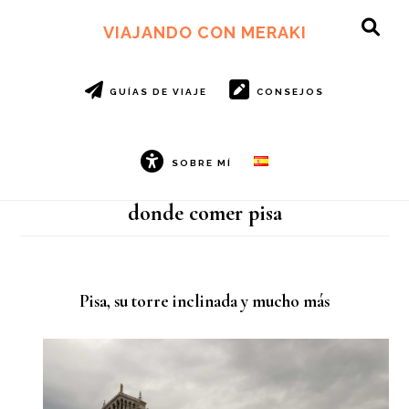
Ir
Ir
al
al
VIAJANDO CON MERAKI
SH
contenido
pie
OF
principal
de
CO
página
GUÍAS DE VIAJE
CONSEJOS
SOBRE MÍ
donde comer pisa
Pisa, su torre inclinada y mucho más