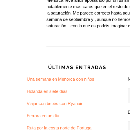
Menorca lleva años apostando por un turismo
notablemente más caros que en el resto de s
la saturación. Me parece correcto hasta aquí
semana de septiembre y , aunque no hemos 
saturación…con lo que os podéis imaginar 
Footer
ÚLTIMAS ENTRADAS
Una semana en Menorca con niños
Holanda en siete días
Viajar con bebés con Ryanair
E
Ferrara en un día
Ruta por la costa norte de Portugal