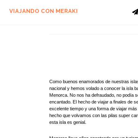
Ir
Ir
al
al
VIAJANDO CON MERAKI
contenido
pie
principal
de
página
Como buenos enamorados de nuestras islas
nacional y hemos volado a conocer la isla b
Menorca. No nos ha defraudado, no podía s
encantado. El hecho de viajar a finales de
excelente tiempo y una forma de viajar más
hecho que volvamos con las pilas super car
esta isla es genial.