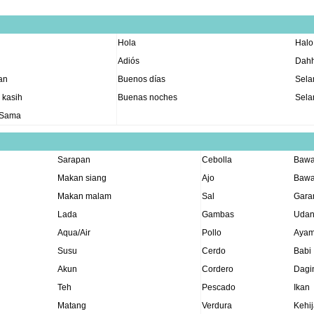
Hola
Halo
Adiós
Dah
an
Buenos días
Sela
 kasih
Buenas noches
Sela
Sama
Sarapan
Cebolla
Baw
Makan siang
Ajo
Bawa
Makan malam
Sal
Gar
Lada
Gambas
Uda
Aqua/Air
Pollo
Aya
Susu
Cerdo
Babi
Akun
Cordero
Dagi
Teh
Pescado
Ikan
Matang
Verdura
Kehi