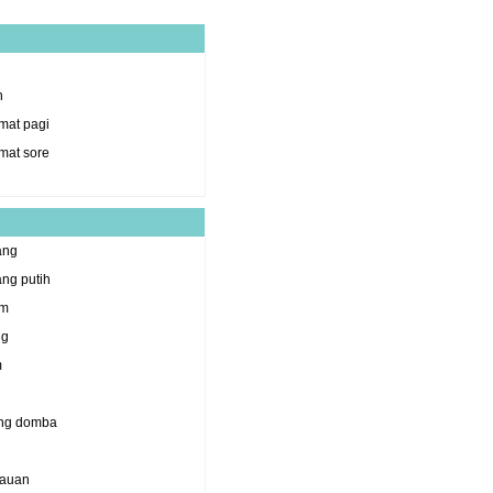
h
mat pagi
mat sore
ang
ng putih
am
ng
m
ng domba
jauan