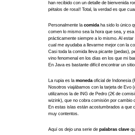
han recibido con un detalle de bienvenida r
pétalos de rosa!! Total, la verdad es que cu
Personalmente la
comida
ha sido lo único q
comen lo mismo sea la hora que sea, y esa 
prácticamente siempre a lo mismo. Al estar a
cual me ayudaba a llevarme mejor con la co
Casi toda la comida lleva picante (pedas), p
vino fenomenal en los días en los que mi b
En Java es bastante difícil encontrar un sit
La rupia es la
moneda
oficial de Indonesia (
Nosotros viajábamos con la tarjeta de Evo (
utilizamos la de ING de Pedro (2€ de comisi
wizink), que no cobra comisión por cambio d
En estas islas están acostumbrados a que 
muy contentos.
Aquí os dejo una serie de
palabras clave
qu