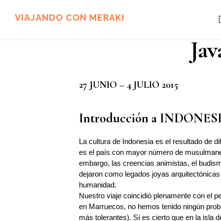
Ir
Ir
al
al
VIAJANDO CON MERAKI
contenido
pie
principal
de
Jav
página
27 JUNIO – 4 JULIO 2015
Introducción a INDONES
La cultura de Indonesia es el resultado de d
es el país con mayor número de musulmanes
embargo, las creencias animistas, el budism
dejaron como legados joyas arquitectónicas 
humanidad.
Nuestro viaje coincidió plenamente con el p
en Marruecos, no hemos tenido ningún prob
más tolerantes). Sí es cierto que en la isl