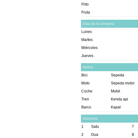
Frito
Fruta
Días de la semana
Lunes
Martes
Miércoles
Jueves
Varios
Bici
Sepeda
Moto
Sepeda motor
Coche
Mobil
Tren
Kereta api
Barco
Kapal
Números
1
Satu
7
2
Dua
8