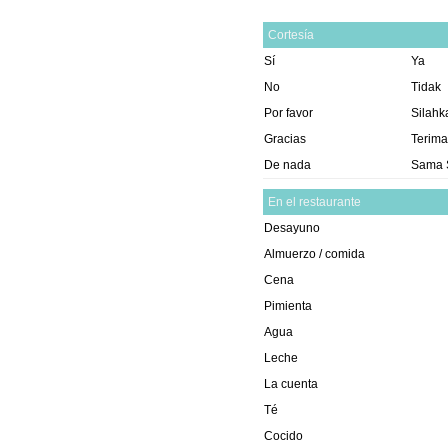
Cortesía
Sí
Ya
No
Tidak
Por favor
Silahk
Gracias
Terima
De nada
Sama 
En el restaurante
Desayuno
Almuerzo / comida
Cena
Pimienta
Agua
Leche
La cuenta
Té
Cocido