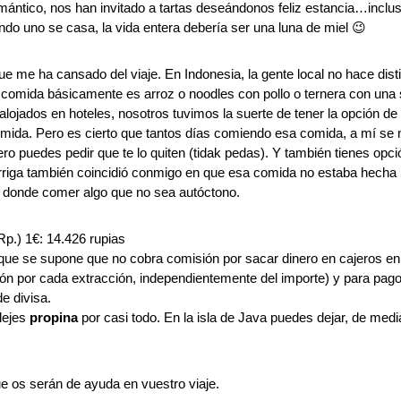
omántico, nos han invitado a tartas deseándonos feliz estancia…inclus
ando uno se casa, la vida entera debería ser una luna de miel 😉
ue me ha cansado del viaje. En Indonesia, la gente local no hace dis
comida básicamente es arroz o noodles con pollo o ternera con una
lojados en hoteles, nosotros tuvimos la suerte de tener la opción de 
mida. Pero es cierto que tantos días comiendo esa comida, a mí se
ero puedes pedir que te lo quiten (tidak pedas). Y también tienes opc
arriga también coincidió conmigo en que esa comida no estaba hecha 
io donde comer algo que no sea autóctono.
Rp.) 1€: 14.426 rupias
que se supone que no cobra comisión por sacar dinero en cajeros en el
ón por cada extracción, independientemente del importe) y para pago
e divisa.
dejes
propina
por casi todo. En la isla de Java puedes dejar, de med
e os serán de ayuda en vuestro viaje.