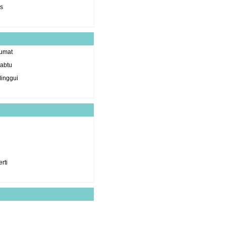
s
umat
abtu
inggui
rti