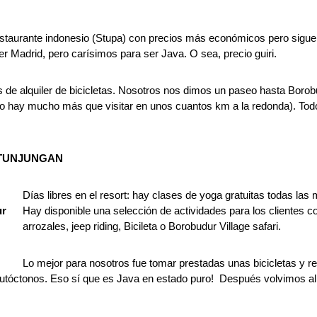
estaurante indonesio (Stupa) con precios más económicos pero sigue 
ser Madrid, pero carísimos para ser Java. O sea, precio guiri.
is de alquiler de bicicletas. Nosotros nos dimos un paseo hasta Borob
no hay mucho más que visitar en unos cuantos km a la redonda). Todo
 TUNJUNGAN
Días libres en el resort: hay clases de yoga gratuitas todas la
ur
Hay disponible una selección de actividades para los clientes 
arrozales, jeep riding, Bicileta o Borobudur Village safari.
Lo mejor para nosotros fue tomar prestadas unas bicicletas y rec
tóctonos. Eso sí que es Java en estado puro! Después volvimos al ho