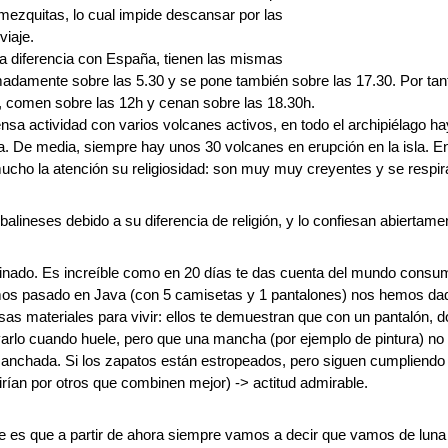
 mezquitas, lo cual impide descansar por las
viaje.
e a diferencia con España, tienen las mismas
imadamente sobre las 5.30 y se pone también sobre las 17.30. Por tant
, comen sobre las 12h y cenan sobre las 18.30h.
ntensa actividad con varios volcanes activos, en todo el archipiélag
a. De media, siempre hay unos 30 volcanes en erupción en la isla. En
ucho la atención su religiosidad: son muy muy creyentes y se respir
 balineses debido a su diferencia de religión, y lo confiesan abiertam
cinado. Es increíble como en 20 días te das cuenta del mundo cons
emos pasado en Java (con 5 camisetas y 1 pantalones) nos hemos dad
as materiales para vivir: ellos te demuestran que con un pantalón, 
arlo cuando huele, pero que una mancha (por ejemplo de pintura) no 
anchada. Si los zapatos están estropeados, pero siguen cumpliendo 
irían por otros que combinen mejor) -> actitud admirable.
 es que a partir de ahora siempre vamos a decir que vamos de luna d