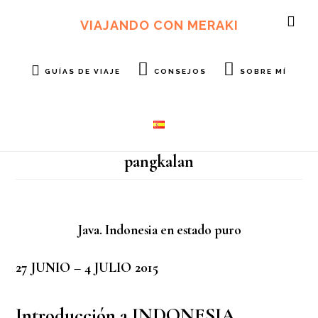
Ir
Ir
al
al
VIAJANDO CON MERAKI
SH
contenido
pie
OF
principal
de
CO
página
GUÍAS DE VIAJE
CONSEJOS
SOBRE MÍ
pangkalan
Java. Indonesia en estado puro
27 JUNIO – 4 JULIO 2015
Introducción a INDONESIA