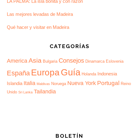
LA PALMA: La isla bonita y con razón
Las mejores levadas de Madeira
Qué hacer y visitar en Madeira
CATEGORÍAS
Asia
Consejos
America
Bulgaria
Dinamarca
Eslovenia
Guía
Europa
España
Indonesia
Holanda
Portugal
Italia
Nueva York
Islandia
Noruega
Reino
Maldivas
Tailandia
Unido
Sri Lanka
BOLETÍN