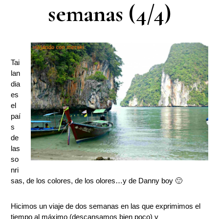
semanas (4/4)
Tai
lan
dia
es
el
paí
s
de
las
so
nri
sas, de los colores, de los olores…y de Danny boy 🙂
Hicimos un viaje de dos semanas en las que exprimimos el
tiempo al máximo (descansamos bien poco) y