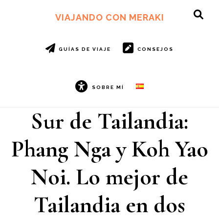
Ir
Ir
al
al
VIAJANDO CON MERAKI
SH
contenido
pie
OF
principal
de
CO
página
GUÍAS DE VIAJE
CONSEJOS
SOBRE MÍ
Sur de Tailandia:
Phang Nga y Koh Yao
Noi. Lo mejor de
Tailandia en dos