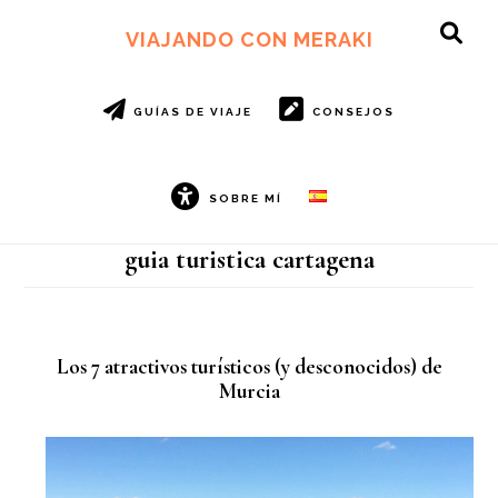
Ir
Ir
al
al
VIAJANDO CON MERAKI
SH
contenido
pie
OF
principal
de
CO
página
GUÍAS DE VIAJE
CONSEJOS
SOBRE MÍ
guia turistica cartagena
Los 7 atractivos turísticos (y desconocidos) de
Murcia