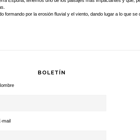
Sierra Espuña, tenemos uno de los paisajes más impactantes y que,
as.
do formando por la erosión fluvial y el viento, dando lugar a lo que
BOLETÍN
Nombre
-mail