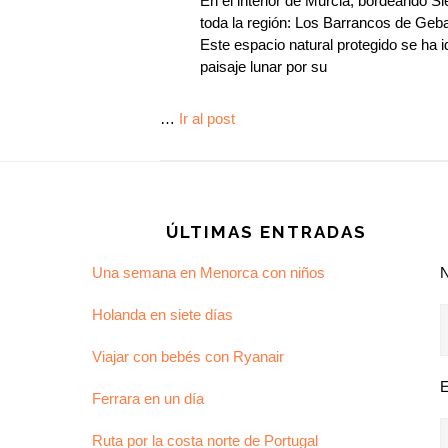
En el interior de Murcia, bordeando 
toda la región: Los Barrancos de Geb
Este espacio natural protegido se ha i
paisaje lunar por su
…
Ir al post
Footer
ÚLTIMAS ENTRADAS
Una semana en Menorca con niños
Holanda en siete días
Viajar con bebés con Ryanair
E
Ferrara en un día
Ruta por la costa norte de Portugal