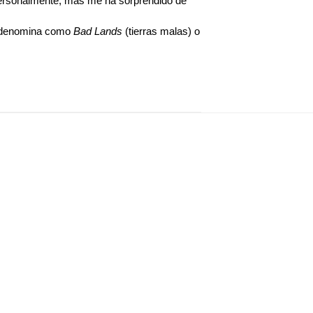
 personalmente, más me ha sorprendido de
 se denomina como
Bad Lands
(tierras malas) o