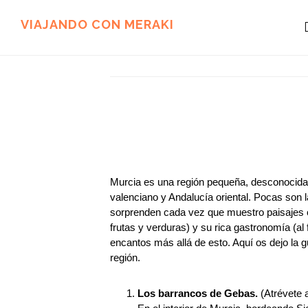
Ir
Ir
al
al
VIAJANDO CON MERAKI
contenido
pie
principal
de
página
Murcia es una región pequeña, desconocida,
valenciano y Andalucía oriental. Pocas son
sorprenden cada vez que muestro paisajes o
frutas y verduras) y su rica gastronomía (al f
encantos más allá de esto. Aquí os dejo la gu
región.
Los barrancos de Gebas.
(Atrévete a