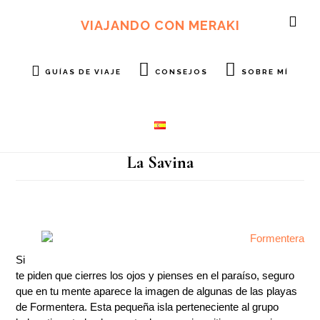
Ir
Ir
al
al
VIAJANDO CON MERAKI
SH
contenido
pie
OF
principal
de
CO
página
GUÍAS DE VIAJE
CONSEJOS
SOBRE MÍ
La Savina
Si
te piden que cierres los ojos y pienses en el paraíso, seguro
que en tu mente aparece la imagen de algunas de las playas
de Formentera. Esta pequeña isla perteneciente al grupo