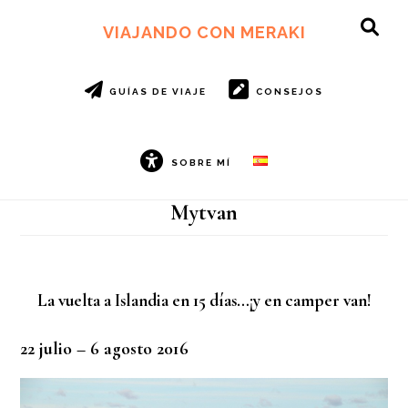
Ir
Ir
al
al
VIAJANDO CON MERAKI
SH
contenido
pie
OF
principal
de
CO
página
GUÍAS DE VIAJE
CONSEJOS
SOBRE MÍ
Mytvan
La vuelta a Islandia en 15 días…¡y en camper van!
22 julio – 6 agosto 2016