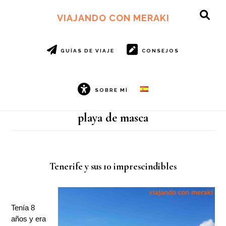
Ir
Ir
al
al
VIAJANDO CON MERAKI
SH
contenido
pie
OF
principal
de
CO
página
GUÍAS DE VIAJE
CONSEJOS
SOBRE MÍ
playa de masca
Tenerife y sus 10 imprescindibles
Tenía 8
años y era