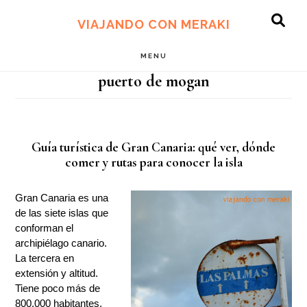
Ir
Ir
al
al
VIAJANDO CON MERAKI
SH
contenido
pie
OF
principal
de
MENU
CO
página
puerto de mogan
Guía turística de Gran Canaria: qué ver, dónde
comer y rutas para conocer la isla
Gran Canaria es una
de las siete islas que
conforman el
archipiélago canario.
La tercera en
extensión y altitud.
Tiene poco más de
800.000 habitantes,