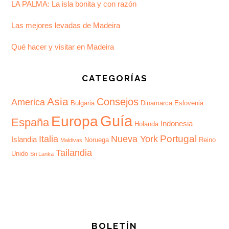
LA PALMA: La isla bonita y con razón
Las mejores levadas de Madeira
Qué hacer y visitar en Madeira
CATEGORÍAS
Asia
Consejos
America
Bulgaria
Dinamarca
Eslovenia
Guía
Europa
España
Indonesia
Holanda
Portugal
Italia
Nueva York
Islandia
Noruega
Reino
Maldivas
Tailandia
Unido
Sri Lanka
BOLETÍN