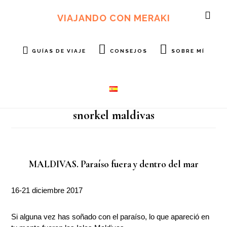
Ir
Ir
al
al
VIAJANDO CON MERAKI
SH
contenido
pie
OF
principal
de
CO
página
GUÍAS DE VIAJE
CONSEJOS
SOBRE MÍ
snorkel maldivas
MALDIVAS. Paraíso fuera y dentro del mar
16-21 diciembre 2017
Si alguna vez has soñado con el paraíso, lo que apareció en