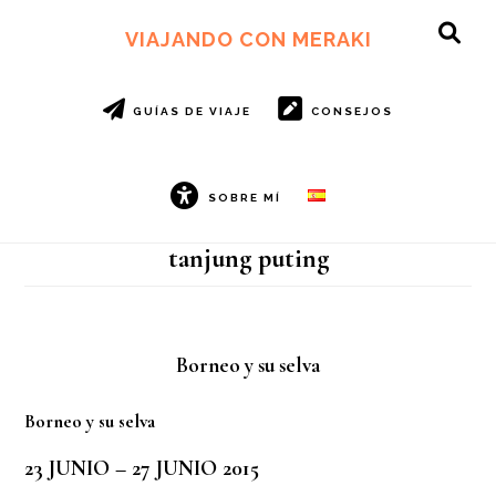
Ir
Ir
al
al
VIAJANDO CON MERAKI
SH
contenido
pie
OF
principal
de
CO
página
GUÍAS DE VIAJE
CONSEJOS
SOBRE MÍ
tanjung puting
Borneo y su selva
Borneo y su selva
23 JUNIO – 27 JUNIO 2015