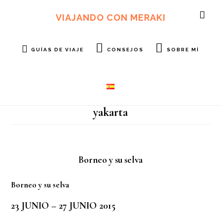
Ir
Ir
al
al
VIAJANDO CON MERAKI
SH
contenido
pie
OF
principal
de
CO
página
GUÍAS DE VIAJE
CONSEJOS
SOBRE MÍ
yakarta
Borneo y su selva
Borneo y su selva
23 JUNIO – 27 JUNIO 2015