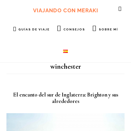
Ir
Ir
al
al
VIAJANDO CON MERAKI
SH
contenido
pie
OF
principal
de
CO
página
GUÍAS DE VIAJE
CONSEJOS
SOBRE MÍ
winchester
El encanto del sur de Inglaterra: Brighton y sus
alrededores