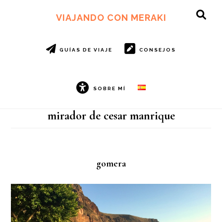
Ir
Ir
al
al
VIAJANDO CON MERAKI
SH
contenido
pie
OF
principal
de
CO
página
GUÍAS DE VIAJE
CONSEJOS
SOBRE MÍ
mirador de cesar manrique
gomera