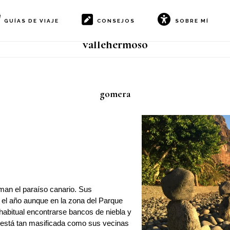
GUÍAS DE VIAJE
CONSEJOS
SOBRE MÍ
vallehermoso
gomera
man el paraíso canario. Sus
el año aunque en la zona del Parque
 habitual encontrarse bancos de niebla y
no está tan masificada como sus vecinas