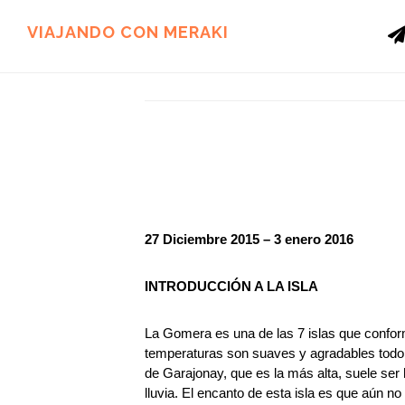
Ir
Ir
al
al
VIAJANDO CON MERAKI
contenido
pie
principal
de
página
27 Diciembre 2015 – 3 enero 2016
INTRODUCCIÓN A LA ISLA
La Gomera es una de las 7 islas que confor
temperaturas son suaves y agradables todo 
de Garajonay, que es la más alta, suele ser
lluvia. El encanto de esta isla es que aún 