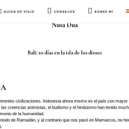
GUÍAS DE VIAJE
CONSEJOS
SOBRE MÍ
Nusa Dua
Bali: 10 días en la isla de los dioses
IA
 diferentes civilizaciones. Indonesia ahora mismo es el país con ma
 las creencias animistas, el budismo y el hinduismo han tenido much
rimonio de la humanidad.
periodo de Ramadán, y al contrario que nos pasó en Marruecos, no he
).