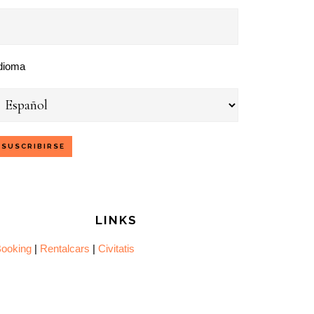
dioma
LINKS
ooking
|
Rentalcars
|
Civitatis