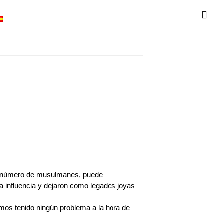
SH
OF
CO
yor número de musulmanes, puede
a influencia y dejaron como legados joyas
mos tenido ningún problema a la hora de