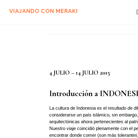
Ir
Ir
al
al
VIAJANDO CON MERAKI
contenido
pie
principal
de
página
4 JULIO – 14 JULIO 2015
Introducción a INDONES
La cultura de Indonesia es el resultado de
considerarse un país islámico, sin embargo,
arquitectónicas ahora pertenecientes al pat
Nuestro viaje coincidió plenamente con el 
encontrar donde comer (son más tolerantes