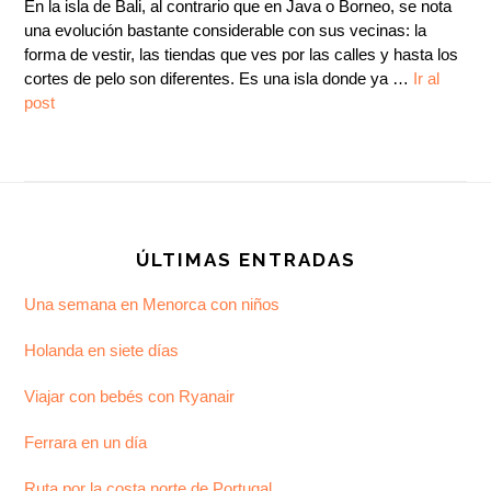
En la isla de Bali, al contrario que en Java o Borneo, se nota
una evolución bastante considerable con sus vecinas: la
forma de vestir, las tiendas que ves por las calles y hasta los
cortes de pelo son diferentes. Es una isla donde ya …
Ir al
post
Footer
ÚLTIMAS ENTRADAS
Una semana en Menorca con niños
Holanda en siete días
Viajar con bebés con Ryanair
Ferrara en un día
Ruta por la costa norte de Portugal