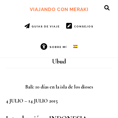
Ir
Ir
al
al
VIAJANDO CON MERAKI
SH
contenido
pie
OF
principal
de
CO
página
GUÍAS DE VIAJE
CONSEJOS
SOBRE MÍ
Ubud
Bali: 10 días en la isla de los dioses
4 JULIO – 14 JULIO 2015