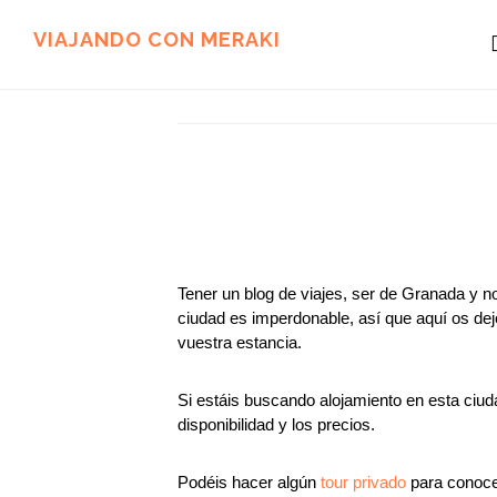
Ir
Ir
al
al
VIAJANDO CON MERAKI
contenido
pie
principal
de
página
Tener un blog de viajes, ser de Granada y n
ciudad es imperdonable, así que aquí os dej
vuestra estancia.
Si estáis buscando alojamiento en esta ciud
disponibilidad y los precios.
Podéis hacer algún
tour privado
para conocer