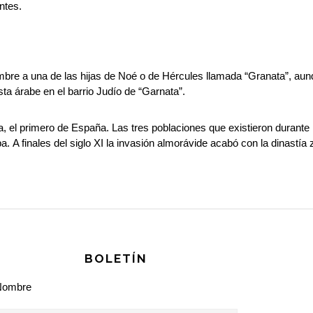
ntes.
re a una de las hijas de Noé o de Hércules llamada “Granata”, aunq
a árabe en el barrio Judío de “Garnata”.
ra, el primero de España. Las tres poblaciones que existieron durante 
 A finales del siglo XI la invasión almorávide acabó con la dinastía z
BOLETÍN
Nombre