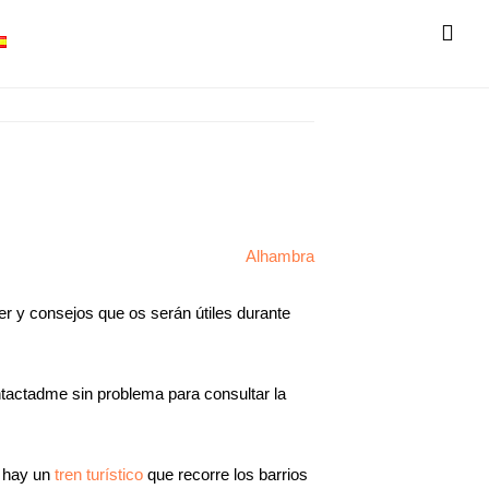
SH
OF
CO
er y consejos que os serán útiles durante
ntactadme sin problema para consultar la
n hay un
tren turístico
que recorre los barrios