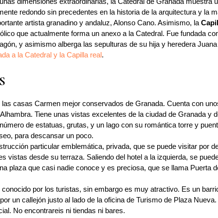
unas dimensiones extraordinarias, la Catedral de Granada muestra 
ente redondo sin precedentes en la historia de la arquitectura y la 
portante artista granadino y andaluz, Alonso Cano. Asimismo, la
Capil
ólico que actualmente forma un anexo a la Catedral. Fue fundada com
Aragón, y asimismo alberga las sepulturas de su hija y heredera Juana 
ada a la Catedral y la Capilla real
.
S
 las casas Carmen mejor conservados de Granada. Cuenta con unos m
la Alhambra. Tiene unas vistas excelentes de la ciudad de Granada y d
 número de estatuas, grutas, y un lago con su romántica torre y puen
aseo, para descansar un poco.
trucción particular emblemática, privada, que se puede visitar por d
s vistas desde su terraza. Saliendo del hotel a la izquierda, se puede
una plaza que casi nadie conoce y es preciosa, que se llama Puerta de
conocido por los turistas, sin embargo es muy atractivo. Es un barri
por un callejón justo al lado de la oficina de Turismo de Plaza Nueva.
cial. No encontrareis ni tiendas ni bares.