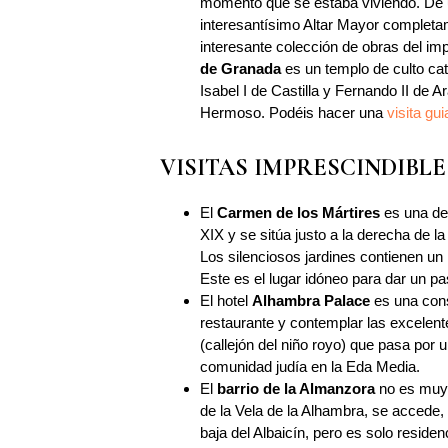
momento que se estaba viviendo. De 
interesantísimo Altar Mayor completam
interesante colección de obras del im
de Granada
es un templo de culto cat
Isabel I de Castilla y Fernando II de 
Hermoso. Podéis hacer una
visita gui
VISITAS IMPRESCINDIBLE
El
Carmen de los Mártires
es una de
XIX y se sitúa justo a la derecha de 
Los silenciosos jardines contienen un
Este es el lugar idóneo para dar un p
El hotel
Alhambra
Palace
es una cons
restaurante y contemplar las excelente
(callejón del niño royo) que pasa por 
comunidad judía en la Eda Media.
El
barrio de la Almanzora
no es muy 
de la Vela de la Alhambra, se accede, 
baja del Albaicín, pero es solo residen