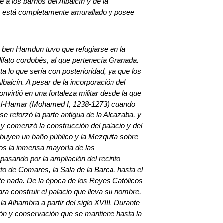
 a los barrios del Albaicín y de la
to está completamente amurallado y posee
r ben Hamdun tuvo que refugiarse en la
lifato cordobés, al que pertenecía Granada.
 lo que sería con posterioridad, ya que los
lbaicín. A pesar de la incorporación del
convirtió en una fortaleza militar desde la que
en Al-Hamar (Mohamed I, 1238-1273) cuando
e reforzó la parte antigua de la Alcazaba, y
 y comenzó la construcción del palacio y del
ibuyen un baño público y la Mezquita sobre
mos la inmensa mayoría de las
pasando por la ampliación del recinto
rto de Comares, la Sala de la Barca, hasta el
te nada. De la época de los Reyes Católicos
ra construir el palacio que lleva su nombre,
a Alhambra a partir del siglo XVIII. Durante
ción y conservación que se mantiene hasta la