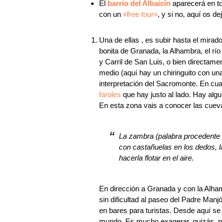
El
barrio del Albaicín
aparecerá en to
con un
«free tour»
, y si no, aquí os de
Una de ellas , es subir hasta el mirad
bonita de Granada, la Alhambra, el río
y Carril de San Luis, o bien directame
medio (aquí hay un chiringuito con un
interpretación del Sacromonte. En cu
faroles
que hay justo al lado. Hay alg
En esta zona vais a conocer las cue
La zambra (palabra procedente 
con castañuelas en los dedos, la
hacerla flotar en el aire.
En dirección a Granada y con la Alham
sin dificultad al paseo del Padre Man
en bares para turistas. Desde aquí se 
mundo. Es mucho exagerar, quizás, pe