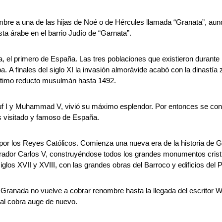
re a una de las hijas de Noé o de Hércules llamada “Granata”, aunq
a árabe en el barrio Judío de “Garnata”.
ra, el primero de España. Las tres poblaciones que existieron durante 
 A finales del siglo XI la invasión almorávide acabó con la dinastía z
timo reducto musulmán hasta 1492.
suf I y Muhammad V, vivió su máximo esplendor. Por entonces se cons
 visitado y famoso de España.
or los Reyes Católicos. Comienza una nueva era de la historia de Gr
rador Carlos V, construyéndose todos los grandes monumentos cristia
iglos XVII y XVIII, con las grandes obras del Barroco y edificios del
y Granada no vuelve a cobrar renombre hasta la llegada del escritor 
tal cobra auge de nuevo.