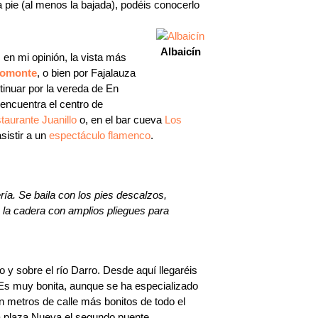
 pie (al menos la bajada), podéis conocerlo
Albaicín
 en mi opinión, la vista más
romonte
, o bien por Fajalauza
tinuar por la vereda de En
 encuentra el centro de
taurante Juanillo
o, en el bar cueva
Los
sistir a un
espectáculo flamenco
.
ía. Se baila con los pies descalzos,
e la cadera con amplios pliegues para
 y sobre el río Darro. Desde aquí llegaréis
 Es muy bonita, aunque se ha especializado
en metros de calle más bonitos de todo el
 a plaza Nueva el segundo puente