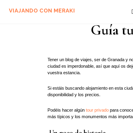
Ir
Ir
al
al
VIAJANDO CON MERAKI
contenido
pie
principal
de
Guía tu
página
Tener un blog de viajes, ser de Granada y n
ciudad es imperdonable, así que aquí os dej
vuestra estancia.
Si estáis buscando alojamiento en esta ciud
disponibilidad y los precios.
Podéis hacer algún
tour privado
para conocer
más típicos y los monumentos más importa
Un poco de historia