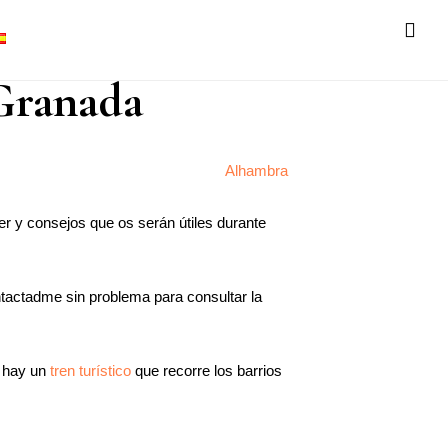
SH
OF
 Granada
CO
er y consejos que os serán útiles durante
ntactadme sin problema para consultar la
n hay un
tren turístico
que recorre los barrios