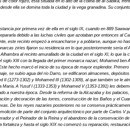
color rojizo, está situada en lo alto de la colina de al-Sabika, frente
 desde ella se domina toda la ciudad y la vega granadina. Su conjun
stancia por primera vez de ella en el siglo IX, cuando en 889 Sawwa
epararla debido a las luchas civiles que azotaban por entonces al Ca
te, este recinto empezó a ensancharse y a poblarse, aunque no hasta
arcas ziríes fijaron su residencia en lo que posteriormente sería el A
a Alhambra al recinto amurallado de la ciudad en el siglo XI, lo que la 
 el siglo XIII con la llegada del primer monarca nazarí, Mohamed b
. Este hecho marcó el inicio de su época de mayor esplendor. Primero s
naje, se subío agua del río Darro, se edificaron almacenes, depósitos
 II (1273-1302) y Mohamed III (1302-1309), al que también se le atr
anta María. A Yusuf I (1333-1353) y Mohamed V (1353-1391) les debe
do a nuestra época. Desde la reforma de la Alcazaba y los palacios, 
liación y decoración de las torres, construcción de los Baños y el Cua
xas. De los reyes nazaríes posteriores no se conserva prácticamen
lición de parte del conjunto arquitectónico por parte de Carlos V pa
rador y el Peinador de la Reina y el abandono de la conservación de l
la fortaleza y hasta el siglo XIX no comenzó su reparación, restaura