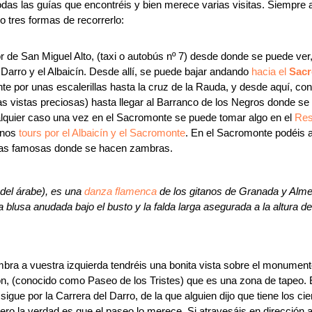
das las guías que encontréis y bien merece varias visitas. Siempre a
jo tres formas de recorrerlo:
or de San Miguel Alto, (taxi o autobús nº 7) desde donde se puede ver,
 Darro y el Albaicín. Desde allí, se puede bajar andando
hacia el
Sac
nte por unas escalerillas hasta la cruz de la Rauda, y desde aquí, con
as vistas preciosas) hasta llegar al Barranco de los Negros donde se
alquier caso una vez en el Sacromonte se puede tomar algo en el
Res
unos
tours por el Albaicín y el Sacromonte
. En el Sacromonte podéis a
vas famosas donde se hacen zambras.
del árabe), es una
danza flamenca
de los gitanos de Granada y Almer
 blusa anudada bajo el busto y la falda larga asegurada a la altura d
bra a vuestra izquierda tendréis una bonita vista sobre el monumento
jón, (conocido como Paseo de los Tristes) que es una zona de tapeo.
sigue por la Carrera del Darro, de la que alguien dijo que tiene los ci
ro la verdad es que el paseo lo merece. Si atravesáis en dirección