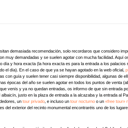
itan demasiada recomendación, solo recordaros que considero impr
son muy demandadas y se suelen agotar con mucha facilidad. Aquí os
do día y hora exacta (la hora exacta es para la entrada a los palacios 
odo el día). En el caso de que ya se hayan agotado en la web oficial,
p
 con guía y suelen tener casi siempre disponibilidad, algunas de e
nas épocas del año se suelen agotar en todos los puntos de venta (ab
e venís y ya no quedan entradas, os informo de que sin entrada podéi
 albaicín, justo en la plaza de entrada a la alcazaba y la entrada al P
adedores, un
tour privado
, e incluso un
tour nocturno
o un
«free tour» 
es del exterior del recinto monumental encontraréis uno de los lugar