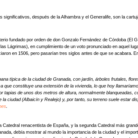
gnificativos, después de la Alhambra y el Generalife, son la cartuja y
erio fundado por orden de don Gonzalo Fernández de Córdoba (El G
s Lágrimas), en cumplimiento de un voto pronunciado en aquel lugar 
aron en 1506, pero pasarían tres siglos antes de que se acabara. En
bana típica de la ciudad de Granada, con jardín, árboles frutales, flo
 que constituye una extensión de la vivienda, lo que hoy llamaríamo
por tapias de unos dos metros de altura, normalmente blanqueadas, c
e la ciudad (Albaicín y Realejo) y, por tanto, su terreno suele estar 
nes
.
ra Catedral renacentista de España, y la segunda Catedral más grand
nada, debía mostrar al mundo la importancia de la ciudad y el impor