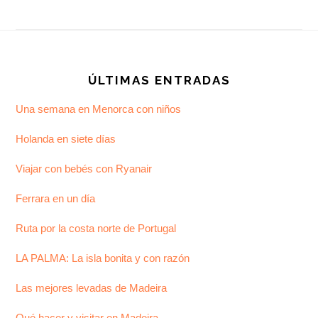
Footer
ÚLTIMAS ENTRADAS
Una semana en Menorca con niños
Holanda en siete días
Viajar con bebés con Ryanair
Ferrara en un día
Ruta por la costa norte de Portugal
LA PALMA: La isla bonita y con razón
Las mejores levadas de Madeira
Qué hacer y visitar en Madeira