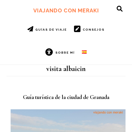
Ir
Ir
al
al
VIAJANDO CON MERAKI
SH
contenido
pie
OF
principal
de
CO
página
GUÍAS DE VIAJE
CONSEJOS
SOBRE MÍ
visita albaicin
Guía turística de la ciudad de Granada