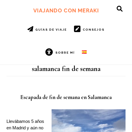
Ir
Ir
al
al
VIAJANDO CON MERAKI
SH
contenido
pie
OF
principal
de
CO
página
GUÍAS DE VIAJE
CONSEJOS
SOBRE MÍ
salamanca fin de semana
Escapada de fin de semana en Salamanca
Llevábamos 5 años
en Madrid y aún no