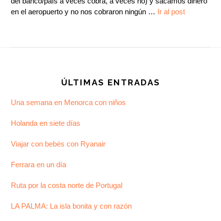
del banco/país a veces cobra, a veces no) y sacamos dinero
en el aeropuerto y no nos cobraron ningún …
Ir al post
Footer
ÚLTIMAS ENTRADAS
Una semana en Menorca con niños
Holanda en siete días
Viajar con bebés con Ryanair
Ferrara en un día
Ruta por la costa norte de Portugal
LA PALMA: La isla bonita y con razón