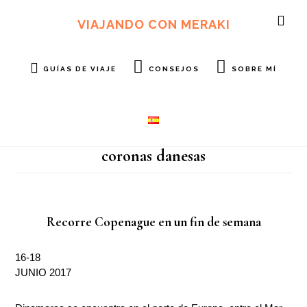
Ir
Ir
al
al
VIAJANDO CON MERAKI
SH
contenido
pie
OF
principal
de
CO
página
GUÍAS DE VIAJE
CONSEJOS
SOBRE MÍ
coronas danesas
Recorre Copenague en un fin de semana
16-18
JUNIO 2017