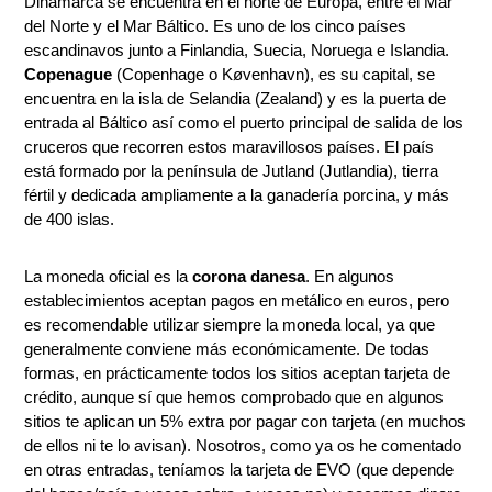
Dinamarca se encuentra en el norte de Europa, entre el Mar
del Norte y el Mar Báltico. Es uno de los cinco países
escandinavos junto a Finlandia, Suecia, Noruega e Islandia.
Copenague
(Copenhage o Køvenhavn), es su capital, se
encuentra en la isla de Selandia (Zealand) y es la puerta de
entrada al Báltico así como el puerto principal de salida de los
cruceros que recorren estos maravillosos países. El país
está formado por la península de Jutland (Jutlandia), tierra
fértil y dedicada ampliamente a la ganadería porcina, y más
de 400 islas.
La moneda oficial es la
corona danesa
. En algunos
establecimientos aceptan pagos en metálico en euros, pero
es recomendable utilizar siempre la moneda local, ya que
generalmente conviene más económicamente. De todas
formas, en prácticamente todos los sitios aceptan tarjeta de
crédito, aunque sí que hemos comprobado que en algunos
sitios te aplican un 5% extra por pagar con tarjeta (en muchos
de ellos ni te lo avisan). Nosotros, como ya os he comentado
en otras entradas, teníamos la tarjeta de EVO (que depende