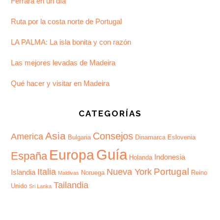
Ferrara en un día
Ruta por la costa norte de Portugal
LA PALMA: La isla bonita y con razón
Las mejores levadas de Madeira
Qué hacer y visitar en Madeira
CATEGORÍAS
Asia
Consejos
America
Bulgaria
Dinamarca
Eslovenia
Guía
Europa
España
Indonesia
Holanda
Portugal
Italia
Nueva York
Islandia
Noruega
Reino
Maldivas
Tailandia
Unido
Sri Lanka