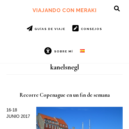
Ir
Ir
al
al
VIAJANDO CON MERAKI
SH
contenido
pie
OF
principal
de
CO
página
GUÍAS DE VIAJE
CONSEJOS
SOBRE MÍ
kanelsnegl
Recorre Copenague en un fin de semana
16-18
JUNIO 2017