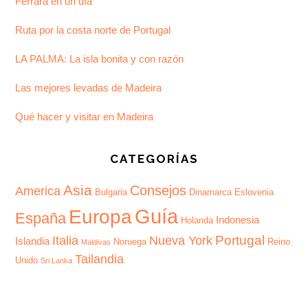
Ferrara en un día
Ruta por la costa norte de Portugal
LA PALMA: La isla bonita y con razón
Las mejores levadas de Madeira
Qué hacer y visitar en Madeira
CATEGORÍAS
Asia
Consejos
America
Bulgaria
Dinamarca
Eslovenia
Guía
Europa
España
Indonesia
Holanda
Portugal
Italia
Nueva York
Islandia
Noruega
Reino
Maldivas
Tailandia
Unido
Sri Lanka