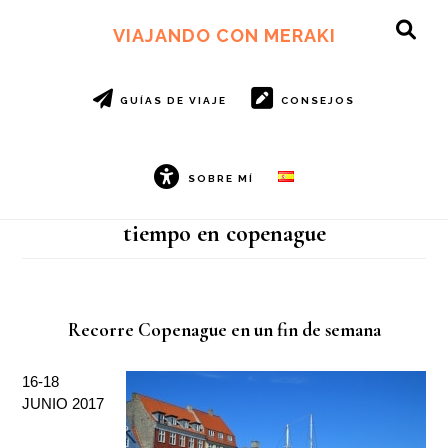
Ir
Ir
al
al
VIAJANDO CON MERAKI
SH
contenido
pie
OF
principal
de
CO
página
GUÍAS DE VIAJE
CONSEJOS
SOBRE MÍ
tiempo en copenague
Recorre Copenague en un fin de semana
16-18
JUNIO 2017