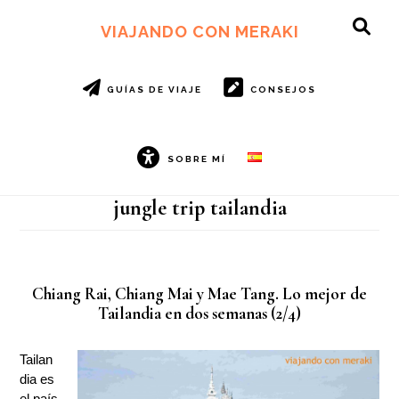
Ir
Ir
al
al
VIAJANDO CON MERAKI
SH
contenido
pie
OF
principal
de
CO
página
GUÍAS DE VIAJE
CONSEJOS
SOBRE MÍ
jungle trip tailandia
Chiang Rai, Chiang Mai y Mae Tang. Lo mejor de
Tailandia en dos semanas (2/4)
Tailan
dia es
el país